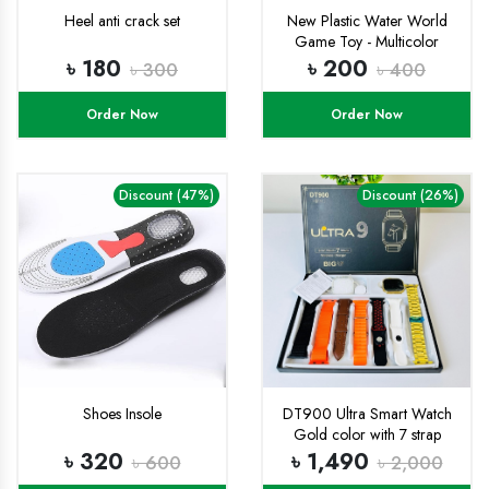
Heel anti crack set
New Plastic Water World
Game Toy - Multicolor
৳ 180
৳ 200
৳ 300
৳ 400
Order Now
Order Now
Discount (47%)
Discount (26%)
Shoes Insole
DT900 Ultra Smart Watch
Gold color with 7 strap
৳ 320
৳ 1,490
৳ 600
৳ 2,000