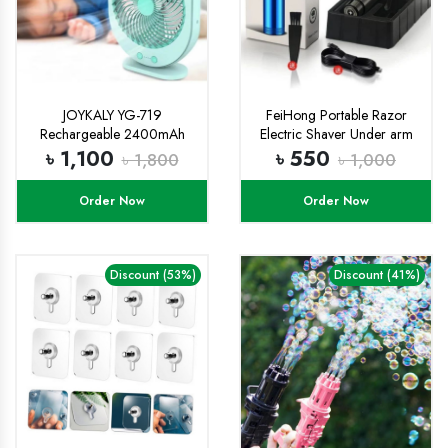
JOYKALY YG-719
FeiHong Portable Razor
Rechargeable 2400mAh
Electric Shaver Under arm
Lithium Battery Fan With LED
clean
৳ 1,100
৳ 550
৳ 1,800
৳ 1,000
Lamp
Order Now
Order Now
Discount (53%)
Discount (41%)