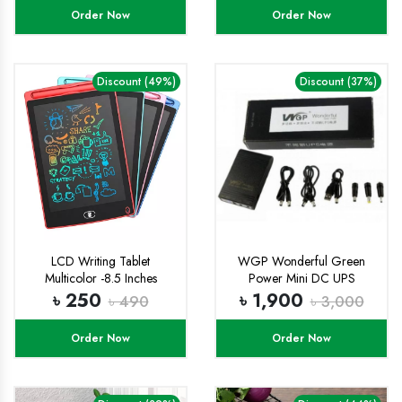
Order Now
Order Now
Discount (49%)
Discount (37%)
LCD Writing Tablet
WGP Wonderful Green
Multicolor -8.5 Inches
Power Mini DC UPS
৳ 250
৳ 1,900
৳ 490
৳ 3,000
Order Now
Order Now