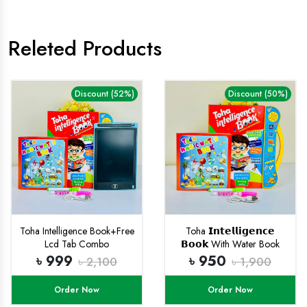
Releted Products
Discount (52%)
Discount (50%)
Toha Intelligence Book+Free
Toha 𝗜𝗻𝘁𝗲𝗹𝗹𝗶𝗴𝗲𝗻𝗰𝗲
Lcd Tab Combo
𝗕𝗼𝗼𝗸 With Water Book
(𝗥𝗲𝗰𝗵𝗮𝗿𝗴𝗲𝗮𝗯𝗹𝗲)
৳ 999
৳ 950
৳ 2,100
৳ 1,900
Order Now
Order Now