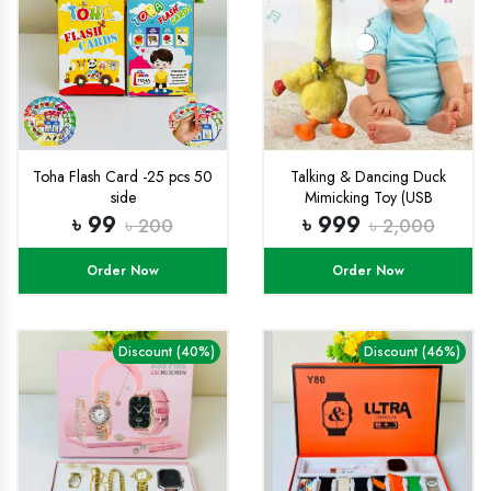
Toha Flash Card -25 pcs 50
Talking & Dancing Duck
side
Mimicking Toy (USB
CHARGING)-
৳ 99
৳ 999
৳ 200
৳ 2,000
Order Now
Order Now
Discount (40%)
Discount (46%)