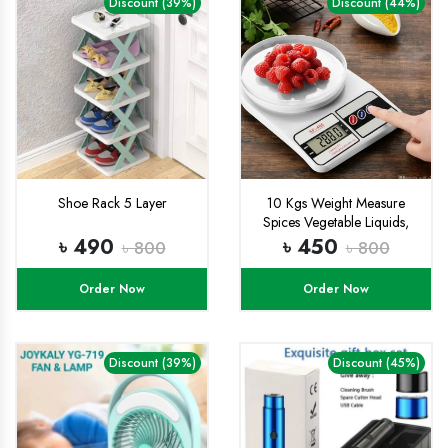
Discount (39%)
Discount (44%)
Shoe Rack 5 Layer
10 Kgs Weight Measure
Spices Vegetable Liquids,
Digital Kitchen Scale -
৳ 490
৳ 450
৳ 800
৳ 800
Weight Machine Digital-
weight machine digital metre
Order Now
Order Now
Discount (39%)
Discount (45%)