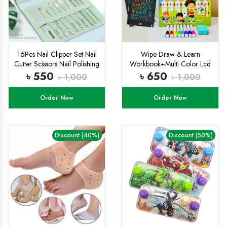
16Pcs Nail Clipper Set Nail
Wipe Draw & Learn
Cutter Scissors Nail Polishing
Workbook+Multi Color Lcd
Stainless Steel Pedicure
Tab Combo
৳ 550
৳ 650
৳ 1,000
৳ 1,000
Trimmer Folding Storage
Bag Manicure Tool
Order Now
Order Now
Discount (40%)
Discount (50%)