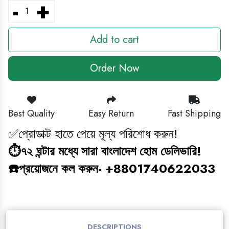
-
+
BABY GAMING TOY
Add to cart
HEADPHONE
Order Now
CLEANING ITEM
MAGIC BOOK
Best Quality
Easy Return
Fast Shipping
জ্ঞানবক্স
✅প্রোডাক্ট হাতে পেয়ে মূল্য পরিশোধ করুন!
⏱️৭২ ঘন্টার মধ্যে সারা বাংলাদেশ হোম ডেলিভারি!
BABY ANTI BLUE LIGHT SUNGLASS
☎️প্রয়োজনে কল করুন- +8801740622033
STUDY COMBO
GAMING TOY
DESCRIPTIONS