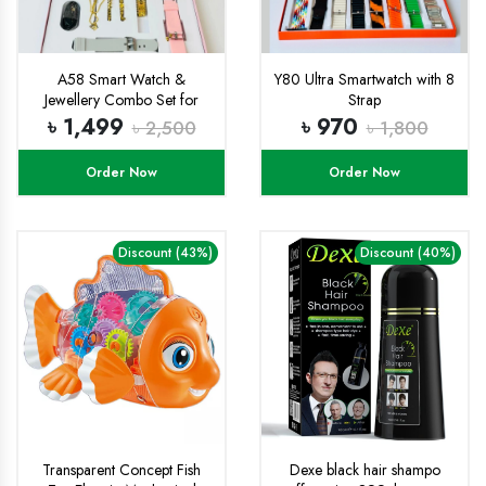
A58 Smart Watch &
Y80 Ultra Smartwatch with 8
Jewellery Combo Set for
Strap
Women
৳ 1,499
৳ 970
৳ 2,500
৳ 1,800
Order Now
Order Now
Discount (43%)
Discount (40%)
Transparent Concept Fish
Dexe black hair shampo