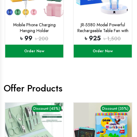
Mobile Phone Charging
JR-5580 Model Powerful
Hanging Holder
Rechargeable Table Fan with
Multifunction Wall Mounted
21 Smd LED Lights
৳ 99
৳ 925
৳ 200
৳ 1,500
Plug Bracket Remote
Control Mounted Storage
Order Now
Order Now
Box
Offer Products
Discount (45%)
Discount (35%)