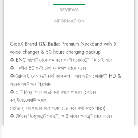
REVIEWS
INFORMATION
GiooX Brand 𝐆𝐗-𝐁𝐮𝐥𝐥𝐞𝐭 Premium Neckband with 5
voice changer & 50 hours charging backup.
♻️ ENC সাপোর্ট থেকে শুরু করে ওয়াটার রেসিস্টেন্ট! কি নেই এতে
♻️ একটানা 50 ঘণ্টা চার্জ ব্যাকআপ পেয়ে যাবেন।
♻️স্ট্যান্ডবাই ২০০ ঘণ্টা চার্জ ব্যাকআপ। আর সাউন্ড কোয়ালিটি HD &
অনেক সফট আর প্রিমিয়াম
♻️ ৫ টি ভিন্ন ভিন্ন কণ্ঠে কথা বলতে পারবেন (ফোনের
কল,ইমো,হোযাটসঅ্যাপ,
মেসেঞ্জার, সব ধরনের কলে ভয়েস চেঞ্জ করে কথা বলতে পারবে)
♻️ 7দিনের রিপ্লেসমেন্ট গ্যারান্টি, ও 3 মাসের ওয়ারেন্টি পেয়ে যাবেন