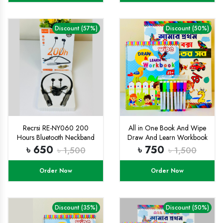
Discount (57%)
Discount (50%)
Recrsi RE-NY060 200
All in One Book And Wipe
Hours Bluetooth Neckband
Draw And Learn Workbook
Combo
৳ 650
৳ 750
৳ 1,500
৳ 1,500
Order Now
Order Now
Discount (35%)
Discount (50%)