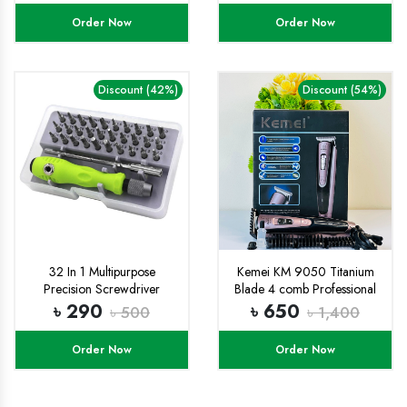
Order Now
Order Now
Discount (42%)
Discount (54%)
32 In 1 Multipurpose
Kemei KM 9050 Titanium
Precision Screwdriver
Blade 4 comb Professional
Disassemble Electronic
Trimmer and Hair clipper for
৳ 290
৳ 650
৳ 500
৳ 1,400
Repair Tool
men with free rechargable
Battery
Order Now
Order Now