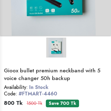
LADIES ZONE
SMART WATCH
COSMETICS
FOLDING TABLE
BAG
Gioox bullet premium neckband with 5
HOME&KITCHEN
voice changer 50h backup
Availability:
In Stock
GADGET
Code:
#FTMART-4460
800 Tk
1500 Tk
Save 700 Tk
FEMALE WATCH