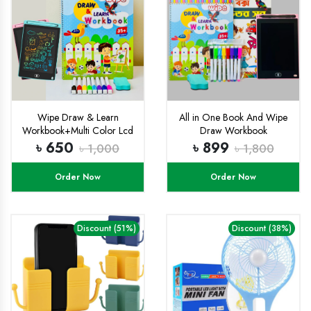
Wipe Draw & Learn
All in One Book And Wipe
Workbook+Multi Color Lcd
Draw Workbook
Tab Combo
Combo+8.5 inchi multi
৳ 650
৳ 899
৳ 1,000
৳ 1,800
color Lcd Tab
Order Now
Order Now
Discount (51%)
Discount (38%)