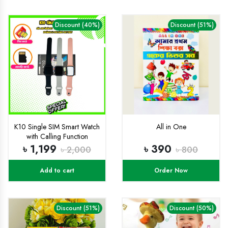
Discount (40%)
Discount (51%)
K10 Single SIM Smart Watch
All in One
with Calling Function
৳ 1,199
৳ 390
৳ 2,000
৳ 800
Add to cart
Order Now
Discount (51%)
Discount (50%)