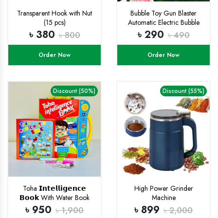
Transparent Hook with Nut
Bubble Toy Gun Blaster
(15 pcs)
Automatic Electric Bubble
Toys Gun
৳ 380
৳ 290
৳ 800
৳ 490
Order Now
Order Now
Discount (50%)
Discount (55%)
Toha 𝗜𝗻𝘁𝗲𝗹𝗹𝗶𝗴𝗲𝗻𝗰𝗲
High Power Grinder
𝗕𝗼𝗼𝗸 With Water Book
Machine
(𝗥𝗲𝗰𝗵𝗮𝗿𝗴𝗲𝗮𝗯𝗹𝗲)
৳ 950
৳ 899
৳ 1,900
৳ 2,000