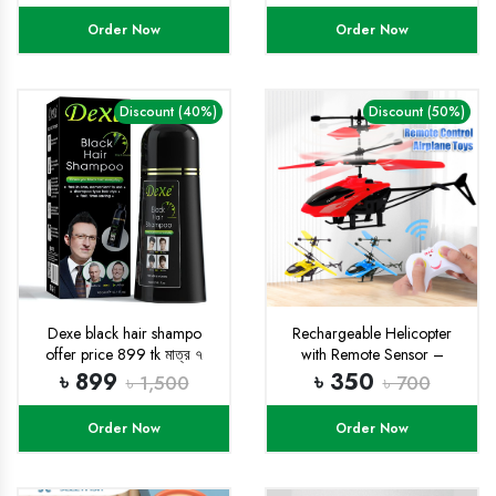
Moving Gears, Great
Order Now
Order Now
Birthday Gift Little Kids for
Boys Girls - Multicolor
Discount (40%)
Discount (50%)
Dexe black hair shampo
Rechargeable Helicopter
offer price 899 tk মাত্র ৭
with Remote Sensor –
দিনের জন্য
Remote Control Flying Toy |
৳ 899
৳ 350
৳ 1,500
৳ 700
Multicolor
Order Now
Order Now