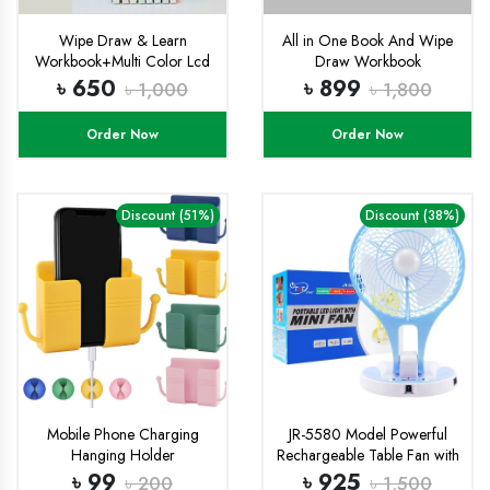
Wipe Draw & Learn
All in One Book And Wipe
Workbook+Multi Color Lcd
Draw Workbook
Tab Combo
Combo+8.5 inchi multi
৳ 650
৳ 899
৳ 1,000
৳ 1,800
color Lcd Tab
Order Now
Order Now
Discount (51%)
Discount (38%)
Mobile Phone Charging
JR-5580 Model Powerful
Hanging Holder
Rechargeable Table Fan with
Multifunction Wall Mounted
21 Smd LED Lights
৳ 99
৳ 925
৳ 200
৳ 1,500