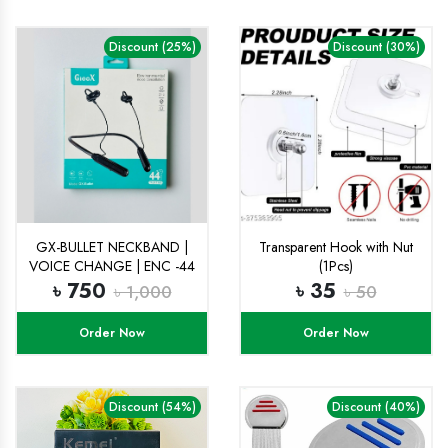
Discount (25%)
Discount (30%)
GX-BULLET NECKBAND |
Transparent Hook with Nut
VOICE CHANGE | ENC -44
(1Pcs)
H
৳ 750
৳ 35
৳ 1,000
৳ 50
Order Now
Order Now
Discount (54%)
Discount (40%)