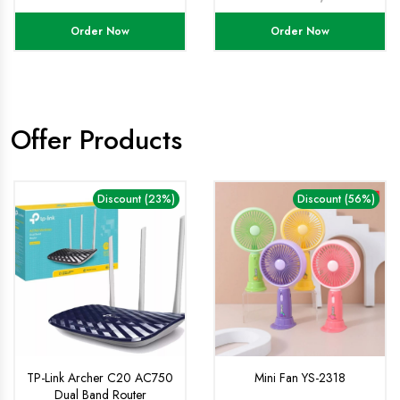
Plug Bracket Remote
Control Mounted Storage
Order Now
Order Now
Box
Offer Products
Discount (23%)
Discount (56%)
TP-Link Archer C20 AC750
Mini Fan YS-2318
Dual Band Router