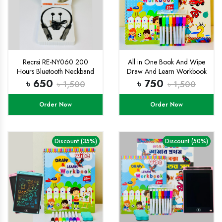
Recrsi RE-NY060 200
All in One Book And Wipe
Hours Bluetooth Neckband
Draw And Learn Workbook
Combo
৳ 650
৳ 750
৳ 1,500
৳ 1,500
Order Now
Order Now
Discount (35%)
Discount (50%)