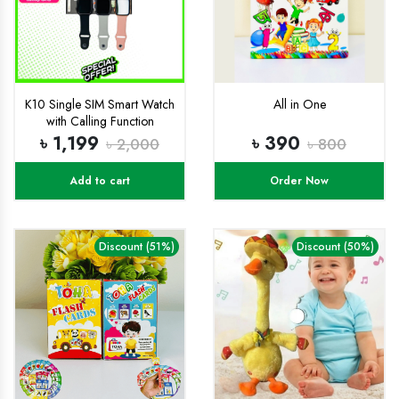
K10 Single SIM Smart Watch
All in One
with Calling Function
৳ 1,199
৳ 390
৳ 2,000
৳ 800
Add to cart
Order Now
Discount (51%)
Discount (50%)