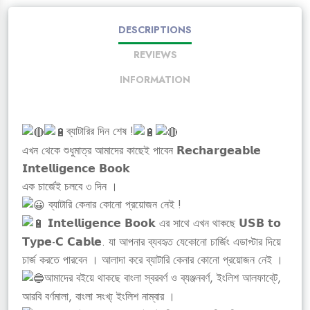
DESCRIPTIONS
REVIEWS
INFORMATION
ব্যাটারির দিন শেষ !
এখন থেকে শুধুমাত্র আমাদের কাছেই পাবেন 𝗥𝗲𝗰𝗵𝗮𝗿𝗴𝗲𝗮𝗯𝗹𝗲
𝗜𝗻𝘁𝗲𝗹𝗹𝗶𝗴𝗲𝗻𝗰𝗲 𝗕𝗼𝗼𝗸
এক চার্জেই চলবে ৩ দিন ।
ব্যাটারি কেনার কোনো প্রয়োজন নেই !
𝗜𝗻𝘁𝗲𝗹𝗹𝗶𝗴𝗲𝗻𝗰𝗲 𝗕𝗼𝗼𝗸 এর সাথে এখন থাকছে 𝗨𝗦𝗕 𝘁𝗼
𝗧𝘆𝗽𝗲-𝗖 𝗖𝗮𝗯𝗹𝗲. যা আপনার ব্যবহৃত যেকোনো চার্জিং এডাপ্টার দিয়ে
চার্জ করতে পারবেন । আলাদা করে ব্যাটারি কেনার কোনো প্রয়োজন নেই ।
আমাদের বইয়ে থাকছে বাংলা স্বরবর্ণ ও ব্যঞ্জনবর্ণ, ইংলিশ আলফাবে্ট,
আরবি বর্ণমালা, বাংলা সংখ্য্ ইংলিশ নাম্বার ।