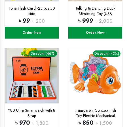
Toha Flash Card -25 pcs 50
Talking & Dancing Duck
side
Mimicking Toy (USB
CHARGING)-
৳ 99
৳ 999
৳ 200
৳ 2,000
Order Now
Order Now
Discount (46%)
Discount (43%)
Y80 Ultra Smartwatch with 8
Transparent Concept Fish
Strap
Toy Electric Mechanical
Gear Fish with Colorful Light
৳ 970
৳ 850
৳ 1,800
৳ 1,500
and Charming Music,