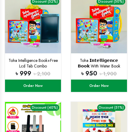
Discount (52%)
Discount (50%)
Toha Intelligence Book+Free
Toha 𝗜𝗻𝘁𝗲𝗹𝗹𝗶𝗴𝗲𝗻𝗰𝗲
Lcd Tab Combo
𝗕𝗼𝗼𝗸 With Water Book
(𝗥𝗲𝗰𝗵𝗮𝗿𝗴𝗲𝗮𝗯𝗹𝗲)
৳ 999
৳ 950
৳ 2,100
৳ 1,900
Order Now
Order Now
Discount (40%)
Discount (51%)