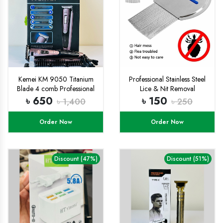
Kemei KM 9050 Titanium
Professional Stainless Steel
Blade 4 comb Professional
Lice & Nit Removal
Trimmer and Hair clipper for
৳ 650
৳ 150
৳ 1,400
৳ 250
men with free rechargable
Battery
Order Now
Order Now
Discount (47%)
Discount (51%)