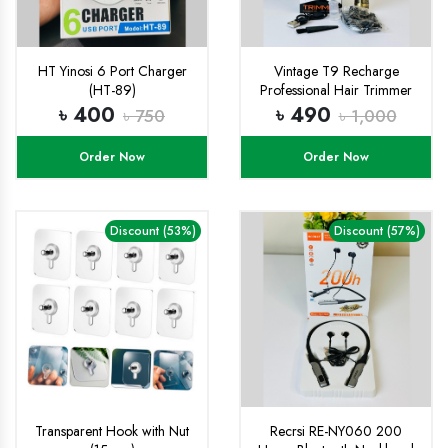
HT Yinosi 6 Port Charger
Vintage T9 Recharge
(HT-89)
Professional Hair Trimmer
metal body with type C fast
৳ 400
৳ 490
৳ 750
৳ 1,000
charging port
Order Now
Order Now
Discount (53%)
Discount (57%)
Transparent Hook with Nut
Recrsi RE-NY060 200