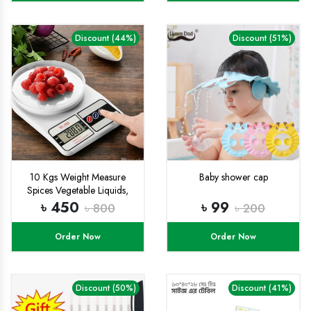
Discount (44%)
Discount (51%)
10 Kgs Weight Measure
Baby shower cap
Spices Vegetable Liquids,
Digital Kitchen Scale -
৳ 450
৳ 99
৳ 800
৳ 200
Weight Machine Digital-
weight machine digital metre
Order Now
Order Now
Discount (50%)
Discount (41%)