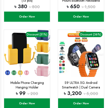
(15 pcs)
Hours Bluetooth Neckband
৳ 380
৳ 650
৳ 800
৳ 1,500
Order Now
Order Now
Discount (51%)
Discount (36%)
Mobile Phone Charging
S9 ULTRA 5G Android
Hanging Holder
Smartwatch | Dual Camera
Multifunction Wall Mounted
Setup
৳ 99
৳ 3,200
৳ 200
৳ 5,000
Plug Bracket Remote
Control Mounted Storage
Order Now
Order Now
Box