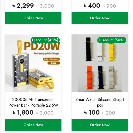
৳ 2,299
৳ 400
৳ 3,000
৳ 900
Order Now
Order Now
Discount (40%)
Discount (50%)
20000mAh Transparent
SmartWatch Silicone Strap 1
Power Bank Portable 22.5W
pcs
Fast Charging , PD 22W
৳ 1,800
৳ 100
৳ 3,000
৳ 200
External Battery Charger
Powerbank
Order Now
Order Now