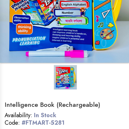
LADIES ZONE
SMART WATCH
COSMETICS
FOLDING TABLE
BAG
HOME&KITCHEN
Intelligence Book (Rechargeable)
GADGET
Availability:
In Stock
FEMALE WATCH
Code:
#FTMART-5281