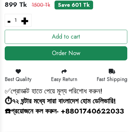
899 Tk
1500 Tk
Save 601 Tk
BABY GAMING TOY
-
+
HEADPHONE
Add to cart
CLEANING ITEM
Order Now
MAGIC BOOK
জ্ঞানবক্স
Best Quality
Easy Return
Fast Shipping
✅প্রোডাক্ট হাতে পেয়ে মূল্য পরিশোধ করুন!
BABY ANTI BLUE LIGHT SUNGLASS
⏱️৭২ ঘন্টার মধ্যে সারা বাংলাদেশ হোম ডেলিভারি!
STUDY COMBO
☎️প্রয়োজনে কল করুন- +8801740622033
GAMING TOY