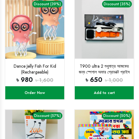
Discount (39%)
Discount (35%)
Dance Jelly Fish For Kid
T900 ultra 2 শুধুমাত্র আজকের
(Rechargeable)
জন্য স্পেশাল অফার প্রোডাক্ট প্রাইস
৬৫০ টাকা
৳ 980
৳ 650
৳ 1,600
৳ 1,000
Order Now
Add to cart
Discount (57%)
Discount (50%)