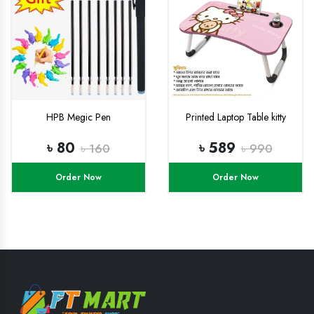
HPB Megic Pen
Printed Laptop Table kitty
৳ 80
৳ 589
৳ 160
৳ 990
Order Now
Order Now